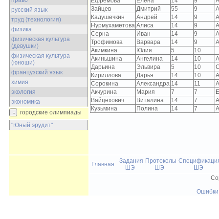
право
Ефремова
Елена
14
9
А
Зайцев
Дмитрий
55
9
А
русский язык
Кадушечкин
Андрей
14
9
А
труд (технология)
Нурмухаметова
Алиса
14
9
А
физика
Серна
Иван
14
9
А
физическая культура
Трофимова
Варвара
14
9
А
(девушки)
Акимкина
Юлия
5
10
физическая культура
Акиньшина
Ангелина
14
10
А
(юноши)
Дарьина
Эльвира
5
10
С
французский язык
Кириллова
Дарья
14
10
А
химия
Сорокина
Александра
14
11
А
экология
Акчурина
Мария
7
7
Вайцехович
Виталина
14
7
А
экономика
Кузьмина
Полина
14
7
А
городские олимпиады
"Юный эрудит"
Задания
Протоколы
Спецификаци
Главная
ШЭ
ШЭ
ШЭ
Co
Ошибки