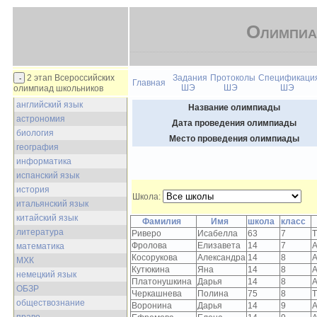
Олимпиа
2 этап Всероссийских
Задания
Протоколы
Спецификаци
Главная
ШЭ
ШЭ
ШЭ
олимпиад школьников
английский язык
Название олимпиады
астрономия
Дата проведения олимпиады
биология
Место проведения олимпиады
география
информатика
испанский язык
история
Школа:
итальянский язык
китайский язык
Фамилия
Имя
школа
класс
литература
Риверо
Исабелла
63
7
Т
Фролова
Елизавета
14
7
А
математика
Косорукова
Александра
14
8
А
МХК
Кутюкина
Яна
14
8
А
немецкий язык
Платонушкина
Дарья
14
8
А
ОБЗР
Черкашнева
Полина
75
8
Т
обществознание
Воронина
Дарья
14
9
А