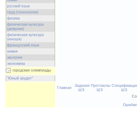
право
русский язык
труд (технология)
физика
физическая культура
(девушки)
физическая культура
(юноши)
французский язык
химия
экология
экономика
городские олимпиады
"Юный эрудит"
Задания
Протоколы
Спецификаци
Главная
ШЭ
ШЭ
ШЭ
Co
Ошибки