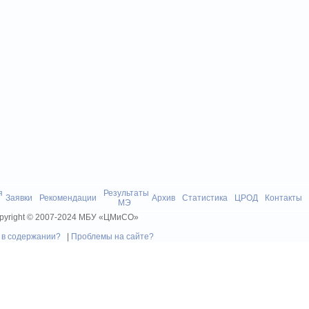
Лицей №4 - лидер ол
я
Результаты
Заявки
Рекомендации
Архив
Статистика
ЦРОД
Контакты
МЭ
pyright © 2007-2024 МБУ «ЦМиСО»
 в содержании?
|
Проблемы на сайте?