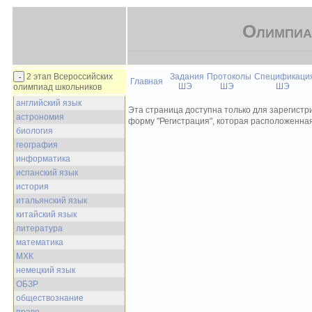
Олимпиа
2 этап Всероссийских
Задания
Протоколы
Спецификаци
Главная
ШЭ
ШЭ
ШЭ
олимпиад школьников
английский язык
Эта страница доступна только для зарегистри
астрономия
форму "Регистрация", которая расположенная
биология
география
информатика
испанский язык
история
итальянский язык
китайский язык
литература
математика
МХК
немецкий язык
ОБЗР
обществознание