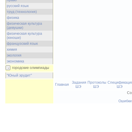
право
русский язык
труд (технология)
физика
физическая культура
(девушки)
физическая культура
(юноши)
французский язык
химия
экология
экономика
городские олимпиады
"Юный эрудит"
Задания
Протоколы
Спецификаци
Главная
ШЭ
ШЭ
ШЭ
Co
Ошибки