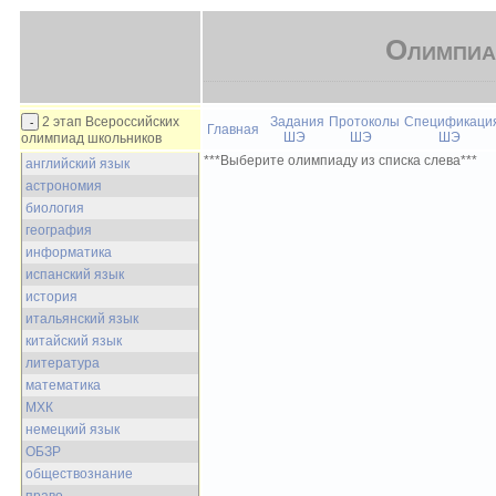
Олимпиа
2 этап Всероссийских
Задания
Протоколы
Спецификаци
Главная
ШЭ
ШЭ
ШЭ
олимпиад школьников
***Выберите олимпиаду из списка слева***
английский язык
астрономия
биология
география
информатика
испанский язык
история
итальянский язык
китайский язык
литература
математика
МХК
немецкий язык
ОБЗР
обществознание