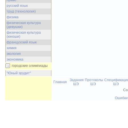
право
русский язык
труд (технология)
физика
физическая культура
(девушки)
физическая культура
(юноши)
французский язык
химия
экология
экономика
городские олимпиады
"Юный эрудит"
Задания
Протоколы
Спецификаци
Главная
ШЭ
ШЭ
ШЭ
Co
Ошибки