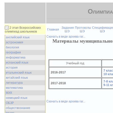
Олимпиа
2 этап Всероссийских
Задания
Протоколы
Спецификаци
Главная
ШЭ
ШЭ
ШЭ
олимпиад школьников
Скачать в виде архива rar...
английский язык
Материалы муниципальног
астрономия
биология
география
информатика
испанский язык
Учебный год
история
7 кла
2016-2017
итальянский язык
10 кл
китайский язык
7-8 к
литература
2017-2018
9-11 
математика
МХК
немецкий язык
Скачать в виде архива rar...
ОБЗР
обществознание