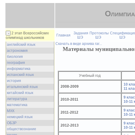
Олимпиа
2 этап Всероссийских
Задания
Протоколы
Спецификаци
Главная
ШЭ
ШЭ
ШЭ
олимпиад школьников
Скачать в виде архива rar...
английский язык
Материалы муниципальног
астрономия
биология
география
информатика
испанский язык
Учебный год
история
10 кл
2008-2009
итальянский язык
11 кла
китайский язык
9 кла
литература
2010-2011
10-11
математика
9 кла
МХК
2011-2012
10-11
немецкий язык
ОБЗР
9 кла
2012-2013
10-11
обществознание