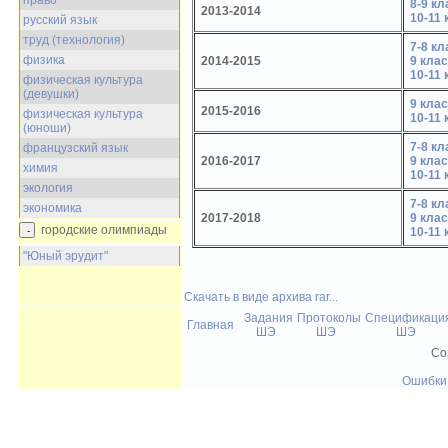
право
8-9 к
2013-2014
10-11
русский язык
труд (технология)
7-8 к
физика
2014-2015
9 кла
10-11
физическая культура
(девушки)
9 кла
2015-2016
физическая культура
10-11
(юноши)
7-8 к
французский язык
2016-2017
9 кла
химия
10-11
экология
7-8 к
экономика
2017-2018
9 кла
городские олимпиады
10-11
"Юный эрудит"
Скачать в виде архива rar...
Задания
Протоколы
Спецификаци
Главная
ШЭ
ШЭ
ШЭ
Co
Ошибки