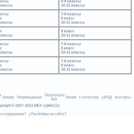
лассы
8-9 классы
 классы
10-11 классы
лассы
7-8 классы
Лицей №4 - лидер оли
сс
9 класс
 классы
10-11 классы
сс
9 класс
 классы
10-11 классы
лассы
7-8 классы
сс
9 класс
 классы
10-11 классы
лассы
7-8 классы
сс
9 класс
 классы
10-11 классы
я
Результаты
Заявки
Рекомендации
Архив
Статистика
ЦРОД
Контакты
МЭ
pyright © 2007-2024 МБУ «ЦМиСО»
 в содержании?
|
Проблемы на сайте?