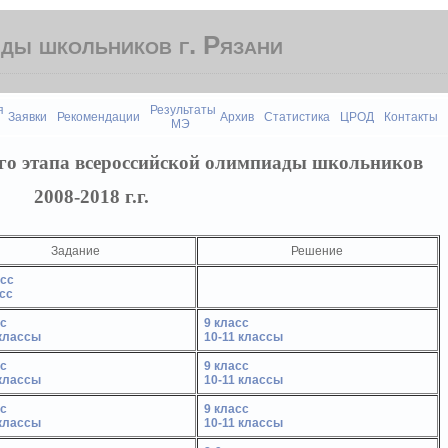
ды школьников г. Рязани
я
Результаты
Заявки
Рекомендации
Архив
Статистика
ЦРОД
Контакты
МЭ
о этапа всероссийской олимпиады школьников
2008-2018 г.г.
Задание
Решение
асс
сс
сс
9 класс
 классы
10-11 классы
сс
9 класс
 классы
10-11 классы
сс
9 класс
 классы
10-11 классы