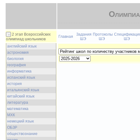
Олимпиа
2 этап Всероссийских
Задания
Протоколы
Спецификаци
Главная
ШЭ
ШЭ
ШЭ
олимпиад школьников
английский язык
астрономия
биология
география
информатика
испанский язык
история
итальянский язык
китайский язык
литература
математика
МХК
немецкий язык
ОБЗР
обществознание