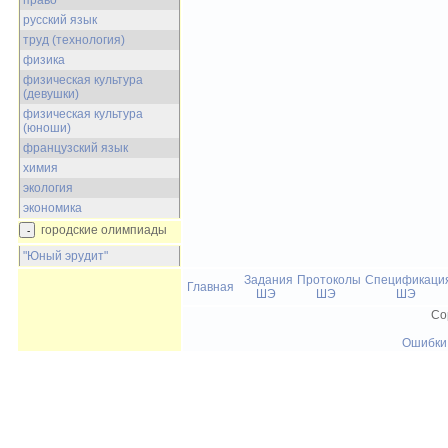
право
русский язык
труд (технология)
физика
физическая культура
(девушки)
физическая культура
(юноши)
французский язык
химия
экология
экономика
городские олимпиады
"Юный эрудит"
Задания
Протоколы
Спецификаци
Главная
ШЭ
ШЭ
ШЭ
Co
Ошибки