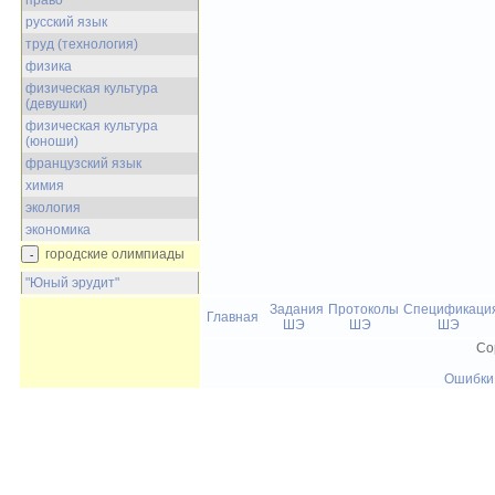
право
русский язык
труд (технология)
физика
физическая культура
(девушки)
физическая культура
(юноши)
французский язык
химия
экология
экономика
городские олимпиады
"Юный эрудит"
Задания
Протоколы
Спецификаци
Главная
ШЭ
ШЭ
ШЭ
Co
Ошибки