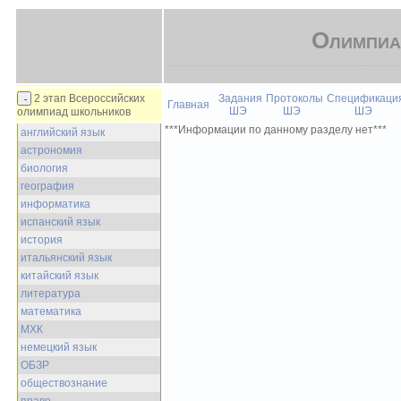
Олимпиа
2 этап Всероссийских
Задания
Протоколы
Спецификаци
Главная
ШЭ
ШЭ
ШЭ
олимпиад школьников
***Информации по данному разделу нет***
английский язык
астрономия
биология
география
информатика
испанский язык
история
итальянский язык
китайский язык
литература
математика
МХК
немецкий язык
ОБЗР
обществознание