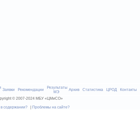
Лицей №4 - лидер о
я
Результаты
Заявки
Рекомендации
Архив
Статистика
ЦРОД
Контакты
МЭ
pyright © 2007-2024 МБУ «ЦМиСО»
 в содержании?
|
Проблемы на сайте?