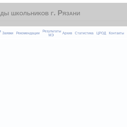
ды школьников г. Рязани
я
Результаты
Заявки
Рекомендации
Архив
Статистика
ЦРОД
Контакты
МЭ