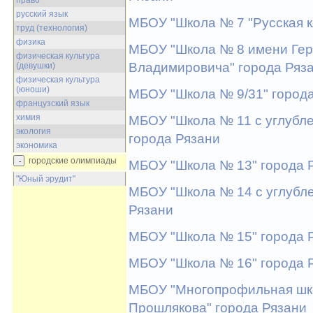
право
русский язык
МБОУ "Школа № 7 "Русская к
труд (технология)
физика
МБОУ "Школа № 8 имени Гер
физическая культура
Владимировича" города Ряз
(девушки)
физическая культура
(юноши)
МБОУ "Школа № 9/31" город
французский язык
химия
МБОУ "Школа № 11 с углубл
экология
города Рязани
экономика
городские олимпиады
МБОУ "Школа № 13" города 
"Юный эрудит"
МБОУ "Школа № 14 с углубле
Рязани
МБОУ "Школа № 15" города 
МБОУ "Школа № 16" города 
МБОУ "Многопрофильная шко
Прошлякова" города Рязани