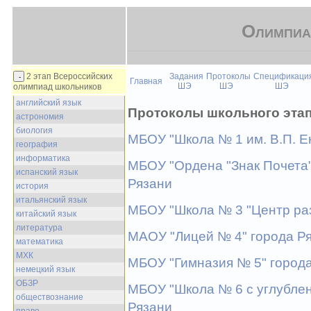
Олимпиа
2 этап Всероссийских
Задания
Протоколы
Спецификаци
Главная
ШЭ
ШЭ
ШЭ
олимпиад школьников
английский язык
Протоколы школьного эта
астрономия
биология
МБОУ "Школа № 1 им. В.П. Е
география
информатика
МБОУ "Ордена "Знак Почета"
испанский язык
Рязани
история
итальянский язык
МБОУ "Школа № 3 "Центр раз
китайский язык
литература
МАОУ "Лицей № 4" города Р
математика
МХК
МБОУ "Гимназия № 5" город
немецкий язык
ОБЗР
МБОУ "Школа № 6 с углублен
обществознание
Рязани